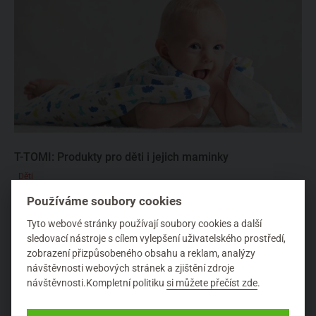
T-TOMI: Produkty pro děti i jejich maminky
Děti
T-TOMI je česká značka specializující se na výrobu dětského
Používáme soubory cookies
sortimentu ze 100% bavlny, bambusu a PUL. Jejich portfolio...
Tyto webové stránky používají soubory cookies a další
sledovací nástroje s cílem vylepšení uživatelského prostředí,
zobrazení přizpůsobeného obsahu a reklam, analýzy
návštěvnosti webových stránek a zjištění zdroje
návštěvnosti.Kompletní politiku
si můžete přečíst zde
.