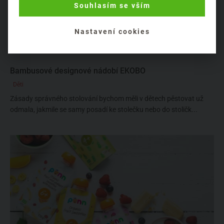
Souhlasím se vším
Nastavení cookies
Bambusové designové nádobí EKOBO
Děti
Zásady správného stolování bychom měli v dětech pěstovat už
odmala, jakmile se samy posadí ke stolečku nebo do stoličk...