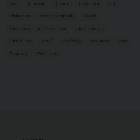
Sport
Stravování
Taoasis
Těhotenství
Tipy
Udržitelnost
Vitaminy a minerály
Weleda
Začínáme s přírodní kosmetikou
Zdravé potraviny
Zdravé vlasy
Zdraví
Zdraví ženy
Zero waste
Zima
Životní styl
Zubní pasty