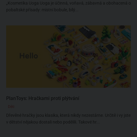
„Kosmetika Uoga Uoga je účinná, voňavá, zábavná a obohacená o
pobaltské přísady: místní bobule, bílý...
PlanToys: Hračkami proti plýtvání
Děti
Dřevěné hračky jsou klasika, která nikdy nezestárne. Určitě i vy jste
v dětství nějakou dostali nebo podělili. Takové hr...