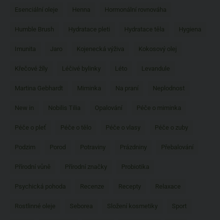
Esenciální oleje
Henna
Hormonální rovnováha
Humble Brush
Hydratace pleti
Hydratace těla
Hygiena
Imunita
Jaro
Kojenecká výživa
Kokosový olej
Křečové žíly
Léčivé bylinky
Léto
Levandule
Martina Gebhardt
Miminka
Na praní
Neplodnost
New in
Nobilis Tilia
Opalování
Péče o miminka
Péče o pleť
Péče o tělo
Péče o vlasy
Péče o zuby
Podzim
Porod
Potraviny
Prázdniny
Přebalování
Přírodní vůně
Přírodní značky
Probiotika
Psychická pohoda
Recenze
Recepty
Relaxace
Rostlinné oleje
Seborea
Složení kosmetiky
Sport