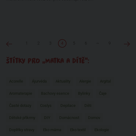
1
2
3
4
5
6
~
9
ŠTÍTKY PRO „MATKA A DÍTĚ“:
Acorelle
Ájurvéda
Aktuality
Alergie
Argital
Aromaterapie
Bachovy esence
Bylinky
Čaje
Časté dotazy
Coslys
Depilace
Děti
Dětské příkrmy
DIY
Domácnost
Domov
Doplňky stravy
Eko máma
Eko textil
Ekologie