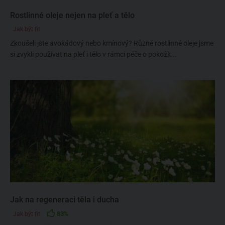
Rostlinné oleje nejen na pleť a tělo
Jak být fit
Zkoušeli jste avokádový nebo kmínový? Různé rostlinné oleje jsme
si zvykli používat na pleť i tělo v rámci péče o pokožk...
Jak na regeneraci těla i ducha
83%
Jak být fit