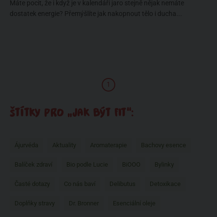
Máte pocit, že i když je v kalendáři jaro stejně nějak nemáte
dostatek energie? Přemýšlíte jak nakopnout tělo i ducha...
1
ŠTÍTKY PRO „JAK BÝT FIT“:
Ájurvéda
Aktuality
Aromaterapie
Bachovy esence
Balíček zdraví
Bio podle Lucie
BiOOO
Bylinky
Časté dotazy
Co nás baví
Delibutus
Detoxikace
Doplňky stravy
Dr. Bronner
Esenciální oleje