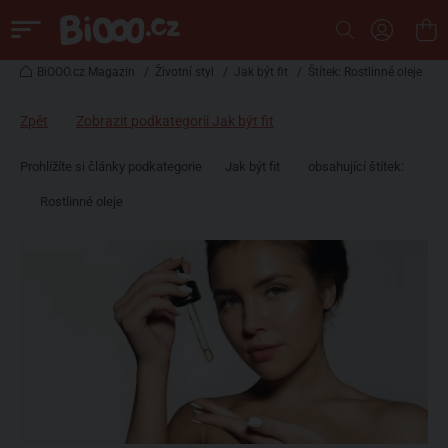
BiOOO.cz Magazin
/
Životní styl
/
Jak být fit
/
Štítek: Rostlinné oleje
Zpět
Zobrazit podkategorii Jak být fit
Prohlížíte si články podkategorie
Jak být fit
obsahující štítek:
Rostlinné oleje