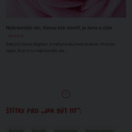
Nejkrásnější věc, kterou bůh stvořil, je žena a růže.
Jak být fit
Řekl prý Dante Alighieri. A měl pravdu hned dvakrát. Protože
nejen, že je to to nejkrásnější, ale...
1
ŠTÍTKY PRO „JAK BÝT FIT“:
Ájurvéda
Aktuality
Aromaterapie
Bachovy esence