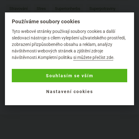
Stravování
Stres
Superionherbs
Superpotraviny
Používáme soubory cookies
Taoasis
Těhotenství
Tipy
Tradiční čínská medicína
Tyto webové stránky používají soubory cookies a další
Vánoce
Vegan
Vitaminy a minerály
Weleda
sledovací nástroje s cílem vylepšení uživatelského prostředí,
zobrazení přizpůsobeného obsahu a reklam, analýzy
Zdravé potraviny
Zdravé vlasy
Zdraví
Zdraví ženy
návštěvnosti webových stránek a zjištění zdroje
návštěvnosti.Kompletní politiku
si můžete přečíst zde
.
Zdravotní problémy
Zima
Životní styl
Souhlasím se vším
Nastavení cookies