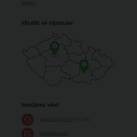
Kariéra
PŘIJĎTE NA PRODEJNU
4
1
POMŮŽEME VÁM?
+420 220 555 077
(9-17h)
info@biooo.cz