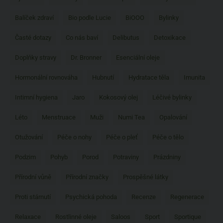
Balíček zdraví
Bio podle Lucie
BiOOO
Bylinky
Časté dotazy
Co nás baví
Delibutus
Detoxikace
Doplňky stravy
Dr. Bronner
Esenciální oleje
Hormonální rovnováha
Hubnutí
Hydratace těla
Imunita
Intimní hygiena
Jaro
Kokosový olej
Léčivé bylinky
Léto
Menstruace
Muži
Numi Tea
Opalování
Otužování
Péče o nohy
Péče o pleť
Péče o tělo
Podzim
Pohyb
Porod
Potraviny
Prázdniny
Přírodní vůně
Přírodní značky
Prospěšné látky
Proti stárnutí
Psychická pohoda
Recenze
Regenerace
Relaxace
Rostlinné oleje
Saloos
Sport
Sportique