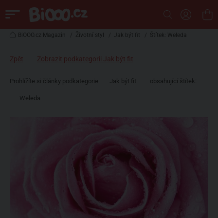
BiOOO.cz Magazin
/
Životní styl
/
Jak být fit
/
Štítek: Weleda
Zpět
Zobrazit podkategorii Jak být fit
Prohlížíte si články podkategorie
Jak být fit
obsahující štítek:
Weleda