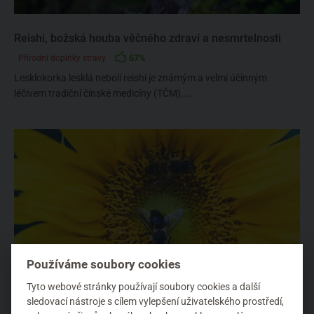
Reishi, božská houba věčného zdraví a nesmrtelnosti
67%
Přírodní doplňky stravy
Lesklokorka lesklá neboli reishi je známým a velmi účinným
léčivem tradiční čínské medicíny (TČM),...
Používáme soubory cookies
Tyto webové stránky používají soubory cookies a další
Včelí pyl jako potravina dlouhověkosti
sledovací nástroje s cílem vylepšení uživatelského prostředí,