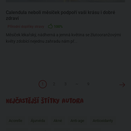
Calendula neboli měsíček podpoří vaši krásu i dobré
zdraví
100%
Přírodní doplňky stravy
Měsíček lékařský, nádherná a jemná květina se žlutooranžovými
květy zdobící nejednu zahradu nám př...
1
2
3
~
9
NEJČASTĚJŠÍ ŠTÍTKY AUTORA
Acorelle
Ájurvéda
Akné
Anti-age
Antioxidanty