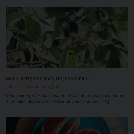
Maqui berry vám dodají nejen vitamin C
75%
Přírodní doplňky stravy
Maqui berry patří k dalším superpotravinám s vysokým obsahem
flavonoidů, díky nimž má silné antioxidační působení. S j...