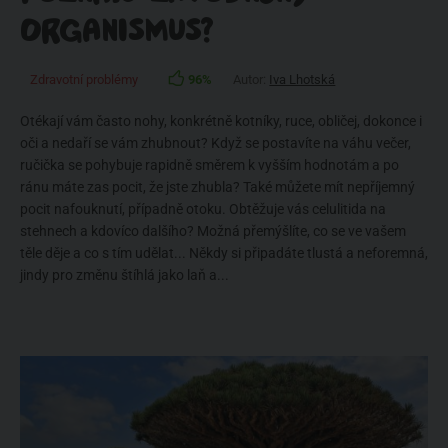
ORGANISMUS?
Zdravotní problémy
96%
Autor:
Iva Lhotská
Otékají vám často nohy, konkrétně kotníky, ruce, obličej, dokonce i
oči a nedaří se vám zhubnout? Když se postavíte na váhu večer,
ručička se pohybuje rapidně směrem k vyšším hodnotám a po
ránu máte zas pocit, že jste zhubla? Také můžete mít nepříjemný
pocit nafouknutí, případně otoku. Obtěžuje vás celulitida na
stehnech a kdovíco dalšího? Možná přemýšlíte, co se ve vašem
těle děje a co s tím udělat... Někdy si připadáte tlustá a neforemná,
jindy pro změnu štíhlá jako laň a...