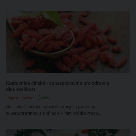
Kustovnice čínská - superpotravina pro zdraví a
dlouhověkost
83%
Superpotraviny
Goji neboli kustovnice čínská je nejen významnou
superpotravinou, ale přímo elixírem mládí s vysok...