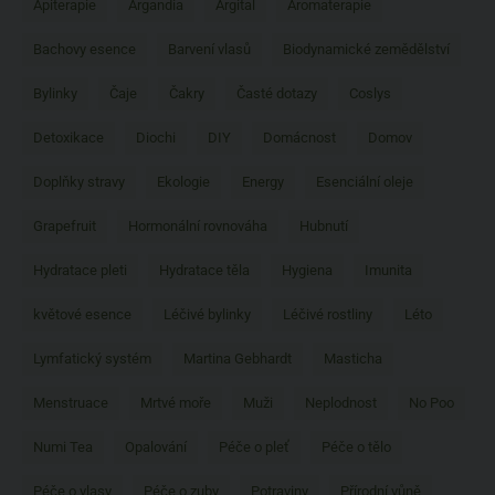
Apiterapie
Argandia
Argital
Aromaterapie
Bachovy esence
Barvení vlasů
Biodynamické zemědělství
Bylinky
Čaje
Čakry
Časté dotazy
Coslys
Detoxikace
Diochi
DIY
Domácnost
Domov
Doplňky stravy
Ekologie
Energy
Esenciální oleje
Grapefruit
Hormonální rovnováha
Hubnutí
Hydratace pleti
Hydratace těla
Hygiena
Imunita
květové esence
Léčivé bylinky
Léčivé rostliny
Léto
Lymfatický systém
Martina Gebhardt
Masticha
Menstruace
Mrtvé moře
Muži
Neplodnost
No Poo
Numi Tea
Opalování
Péče o pleť
Péče o tělo
Péče o vlasy
Péče o zuby
Potraviny
Přírodní vůně