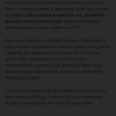
snižuje únavu a míru vyčerpání a podporuje správnou
funkci imunitní systému. Z aktuálních studií také vychází,
že
snižuje riziko vrozených srdečních vad, gestačního
diabetu a předčasného porodu
. Dochází ke snížení
defektu neurální trubice u dítěte až o 70 %.
Proto je její doplňování důležité zejména v těhotenství. I
když ji najdeme především v listové zelenině, jak už název
napovídá, její vstřebatelnost je pouze 50 % a většina
aktivní látky se tepelným zpracováním ztrácí.
Vstřebatelnost z vitamínových doplňků je téměř 100%.
Nejvhodnější je vybírat ty bez zbytečných chemických
přísad, pojiv a plniv.
I když nejsou známy případy předávkování, doporučená
denní dávka je 400 µg. A nebojte, to že po doplňování
kyseliny listové budete mít velké dítě je jen fáma.