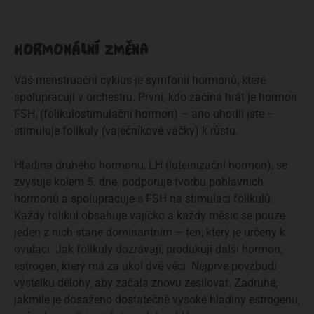
HORMONÁLNÍ ZMĚNA
Váš menstruační cyklus je symfonií hormonů, které
spolupracují v orchestru. První, kdo začíná hrát je hormon
FSH, (folikulostimulační hormon) – ano uhodli jste –
stimuluje folikuly (vaječníkové váčky) k růstu.
Hladina druhého hormonu, LH (luteinizační hormon), se
zvyšuje kolem 5. dne, podporuje tvorbu pohlavních
hormonů a spolupracuje s FSH na stimulaci folikulů.
Každý folikul obsahuje vajíčko a každý měsíc se pouze
jeden z nich stane dominantním – ten, který je určený k
ovulaci. Jak folikuly dozrávají, produkují další hormon,
estrogen, který má za úkol dvě věci. Nejprve povzbudí
výstelku dělohy, aby začala znovu zesilovat. Zadruhé,
jakmile je dosaženo dostatečně vysoké hladiny estrogenu,