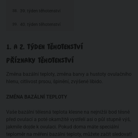
39. týden těhotenství
40. týden těhotenství
1. A 2. TÝDEN TĚHOTENSTVÍ
PŘÍZNAKY TĚHOTENSTVÍ
Změna bazální teploty, změna barvy a hustoty ovulačního
hlenu, citlivost prsou, špinění, zvýšené libido.
ZMĚNA BAZÁLNÍ TEPLOTY
Vaše bazální tělesná teplota klesne na nejnižší bod těsně
před ovulací a poté okamžitě vystřelí asi o půl stupně výš,
jakmile dojde k ovulaci. Pokud doma máte speciální
teploměr na měření bazální teploty, můžete začít sledovat!