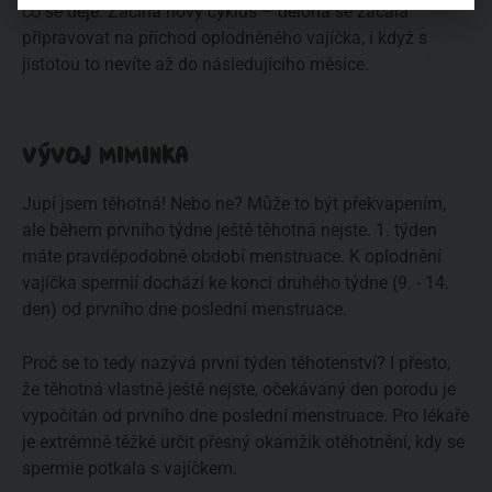
co se děje. Začíná nový cyklus – děloha se začala
připravovat na příchod oplodněného vajíčka, i když s
jistotou to nevíte až do následujícího měsíce.
VÝVOJ MIMINKA
Jupí jsem těhotná! Nebo ne? Může to být překvapením,
ale během prvního týdne ještě těhotná nejste. 1. týden
máte pravděpodobně období menstruace. K oplodnění
vajíčka spermií dochází ke konci druhého týdne (9. - 14.
den) od prvního dne poslední menstruace.
Proč se to tedy nazývá první týden těhotenství? I přesto,
že těhotná vlastně ještě nejste, očekávaný den porodu je
vypočítán od prvního dne poslední menstruace. Pro lékaře
je extrémně těžké určit přesný okamžik otěhotnění, kdy se
spermie potkala s vajíčkem.