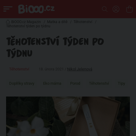
BiOOO.cz Magazin
/
Matka a dítě
/
Těhotenství
/
Těhotenství týden po týdnu
TĚHOTENSTVÍ TÝDEN PO
TÝDNU
Těhotenství
18. února 2021 /
Nikol Jelenová
Doplňky stravy
Eko máma
Porod
Těhotenství
Tipy