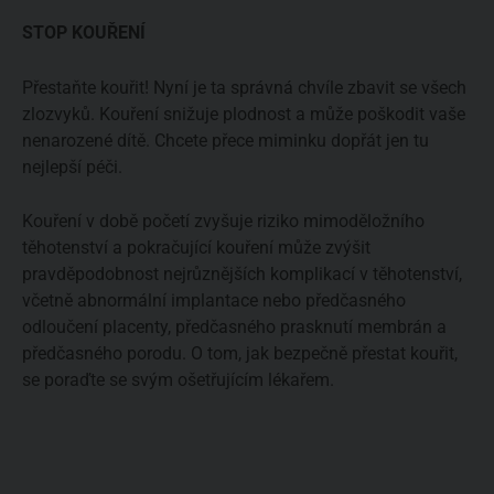
STOP KOUŘENÍ
Přestaňte kouřit! Nyní je ta správná chvíle zbavit se všech
zlozvyků. Kouření snižuje plodnost a může poškodit vaše
nenarozené dítě. Chcete přece miminku dopřát jen tu
nejlepší péči.
Kouření v době početí zvyšuje riziko mimoděložního
těhotenství a pokračující kouření může zvýšit
pravděpodobnost nejrůznějších komplikací v těhotenství,
včetně abnormální implantace nebo předčasného
odloučení placenty, předčasného prasknutí membrán a
předčasného porodu. O tom, jak bezpečně přestat kouřit,
se poraďte se svým ošetřujícím lékařem.