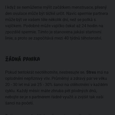
I když se nemůžeme mýlit začátkem menstruace, přesný
den ovulace může být těžké určit. Navíc spermie partnera
může být ve vašem těle několik dní, než se potká s
vajíčkem. Podobně může vajíčko čekat až 24 hodin na
zpozdilé spermie. Tímto je stanovena jakási startovní
linie, a proto se započítává mezi 40 týdnů těhotenství.
ŽÁDNÁ PANIKA
Pokud tentokrát neotěhotníte, nestresujte se.
Stres
má na
oplodnění nepříznivý vliv. Průměrný a zdravý pár ve věku
20 - 30 let má asi 25 - 30% šanci na otěhotnění v každém
cyklu. Každý měsíc máte zhruba pět plodných dnů,
nebojte se je s partnerem řádně využít a zvýšit tak vaši
šanci na početí.