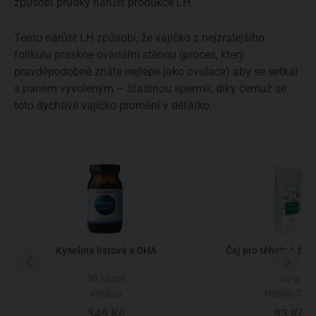
způsobí prudký nárůst produkce LH.
Tento nárůst LH způsobí, že vajíčko z nejzralejšího
folikulu praskne ovariální stěnou (proces, který
pravděpodobně znáte nejlépe jako ovulace) aby se setkal
s panem vyvoleným – šťastnou spermií, díky čemuž se
toto dychtivé vajíčko promění v děťátko.
Kyselina listová a DHA
Čaj pro těhotné žen
90 kapslí
50 g
Viridian
Nobilis Tilia
349 Kč
93 Kč