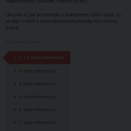
nejpřesnějším vodítkem, kterého se drží.
Ukažme si, jak se miminko v jednotlivém týdnu vyvíjí, co
se děje s námi a které těhotenské příznaky nás mohou
potkat.
Přejít na sekci článku:
1. a 2. týden těhotenství
3. týden těhotenství
4. týden těhotenství
5. týden těhotenství
6. týden těhotenství
7. týden těhotenství