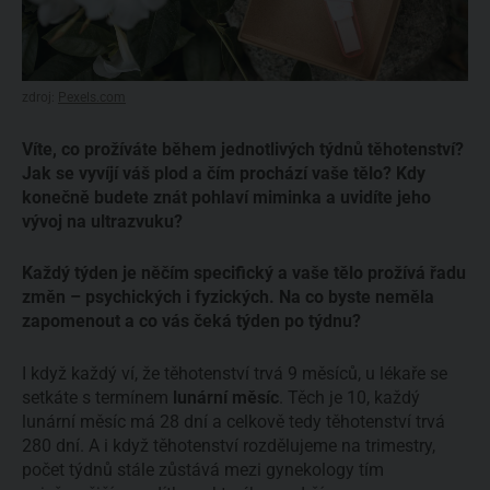
zdroj:
Pexels.com
Víte, co prožíváte během jednotlivých týdnů těhotenství?
Jak se vyvíjí váš plod a čím prochází vaše tělo? Kdy
konečně budete znát pohlaví miminka a uvidíte jeho
vývoj na ultrazvuku?
Každý týden je něčím specifický a vaše tělo prožívá řadu
změn – psychických i fyzických. Na co byste neměla
zapomenout a co vás čeká týden po týdnu?
I když každý ví, že těhotenství trvá 9 měsíců, u lékaře se
setkáte s termínem
lunární měsíc
. Těch je 10, každý
lunární měsíc má 28 dní a celkově tedy těhotenství trvá
280 dní. A i když těhotenství rozdělujeme na trimestry,
počet týdnů stále zůstává mezi gynekology tím