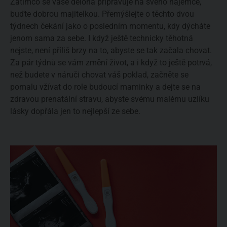
Zatímco se vaše děloha připravuje na svého nájemce,
buďte dobrou majitelkou. Přemýšlejte o těchto dvou
týdnech čekání jako o posledním momentu, kdy dýcháte
jenom sama za sebe. I když ještě technicky těhotná
nejste, není příliš brzy na to, abyste se tak začala chovat.
Za pár týdnů se vám změní život, a i když to ještě potrvá,
než budete v náruči chovat váš poklad, začněte se
pomalu vžívat do role budoucí maminky a dejte se na
zdravou prenatální stravu, abyste svému malému uzlíku
lásky dopřála jen to nejlepší ze sebe.