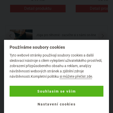
Detail produktu
Detail produ
Jóga pro těhotné - zacvičte si s námi on-line
Používáme soubory cookies
V KOLIKÁTÉM JSEM MĚSÍCÍ?
Tyto webové stránky používají soubory cookies a další
sledovací nástroje s cílem vylepšení uživatelského prostředí,
zobrazení přizpůsobeného obsahu a reklam, analýzy
Tento týden jste v 1. měsíci. Miminko přijde na svět za 40
návštěvnosti webových stránek a zjištění zdroje
týdnů.
návštěvnosti.Kompletní politiku
si můžete přečíst zde
.
CO SE DĚJE S MÝM TĚLEM?
Souhlasím se vším
Právě jste dostala vaší poslední menstruaci, alespoň na
chvíli. Děloha se zbavuje výstelky a bere s sebou
Nastavení cookies
neoplodněné vajíčko z minulého měsíce. Ale to není vše,